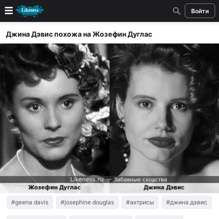
Войти
Новые
Джина Дэвис похожа на Жозефин Дуглас
Лучшие
Голосование
Кандидаты
Случайное сходство 👍
Создать сходство
Для публикации необходима авторизация
Поиск
#geena davis
#josephine douglas
#актрисы
#джина дэвис