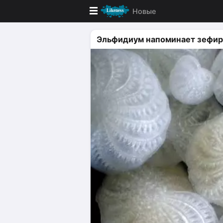
Новые
Новые
Эльфидиум напоминает зефир
Лучшие
Голосование
Кандидаты
Случайное сходство 👍
Создать сходство
Для публикации необходима автор
Поиск