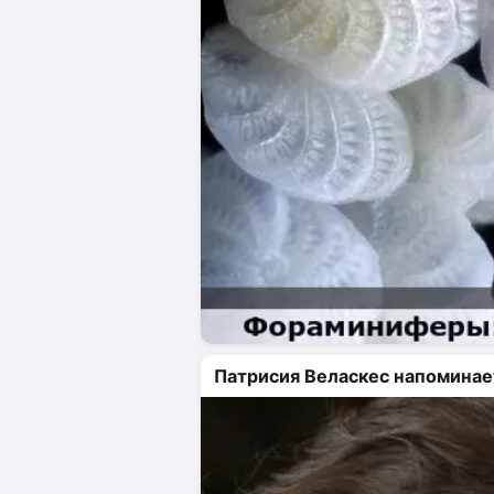
Патрисия Веласкес напоминае