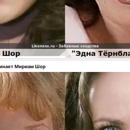
минает Мириам Шор