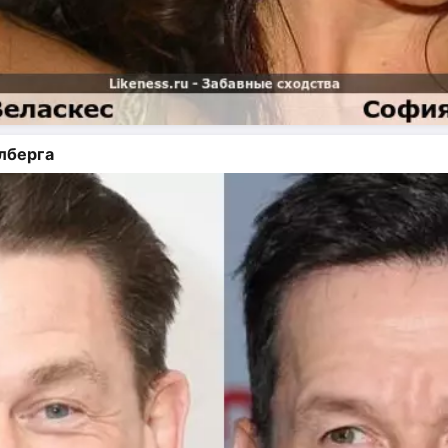
лберга