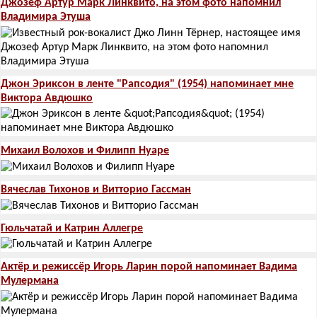
Джозеф Артур Марк Линквито, на этом фото напомнил
Владимира Этуша
Джон Эриксон в ленте "Рапсодия" (1954) напоминает мне
Виктора Авдюшко
Михаил Волохов и Филипп Нуаре
Вячеслав Тихонов и Витторио Гассман
Гюльчатай и Катрин Аллегре
Актёр и режиссёр Игорь Ларин порой напоминает Вадима
Мулермана