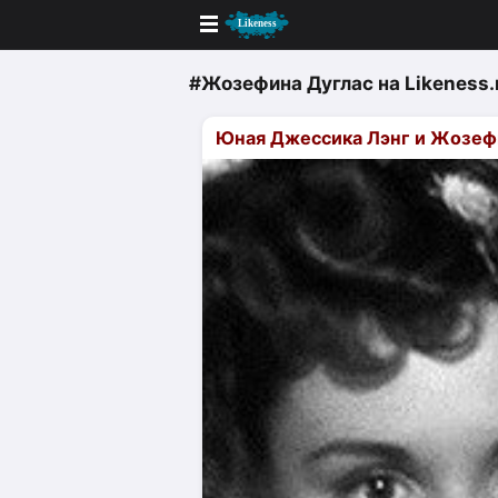
Новые
#Жозефина Дуглас
на Likeness.
Лучшие
Юная Джессика Лэнг и Жозефин
Голосование
Кандидаты
Случайное сходство 👍
Создать сходство
Для публикации необходима автор
Поиск