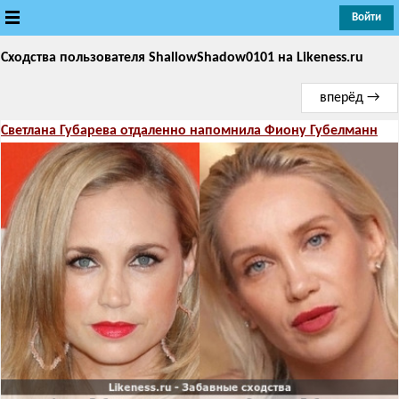
Войти
Сходства пользователя ShallowShadow0101
Новые
на Likeness.ru
вперёд →
Лучшие
Светлана Губарева отдаленно напомнила Фиону Губелманн
Голосование
Кандидаты
Случайное сходство 👍
Создать сходство
Для публикации необходима авторизация
Поиск