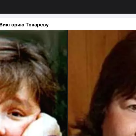
 Викторию Токареву
изация