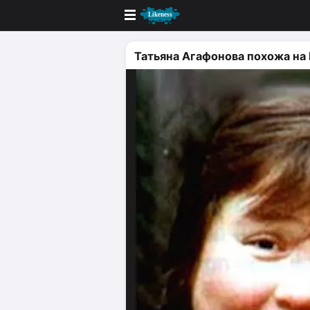
Новые
Татьяна Агафонова похожа на
Лучшие
Голосование
Кандидаты
Случайное сходство 👍
Создать сходство
Для публикации необходима автор
Поиск