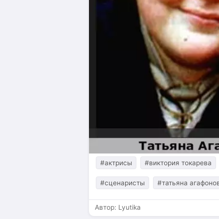
#актрисы
#виктория токарева
#сценаристы
#татьяна агафоно
Автор:
Lyutika