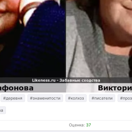
#деревня
#знаменитости
#колхоз
#писатели
#проз
ва
Оценка:
37