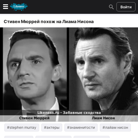
Войти
Новые
Стивен Мюррей похож на Лиама Нисона
Лучшие
Голосование
Кандидаты
Случайное сходство 👍
Создать сходство
Для публикации необходима авторизация
Поиск
#stephen murray
#актеры
#знаменитости
#лайам нисон