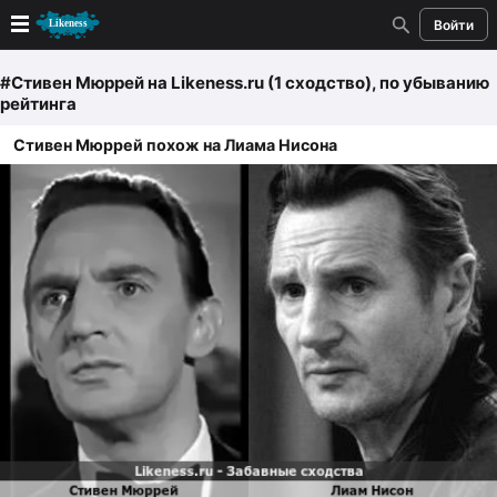
Войти
Новые
#Стивен Мюррей
на Likeness.ru (1 сходство)
, по убыванию
рейтинга
Лучшие
Стивен Мюррей похож на Лиама Нисона
Голосование
Кандидаты
Случайное сходство 👍
Создать сходство
Для публикации необходима авторизация
Поиск