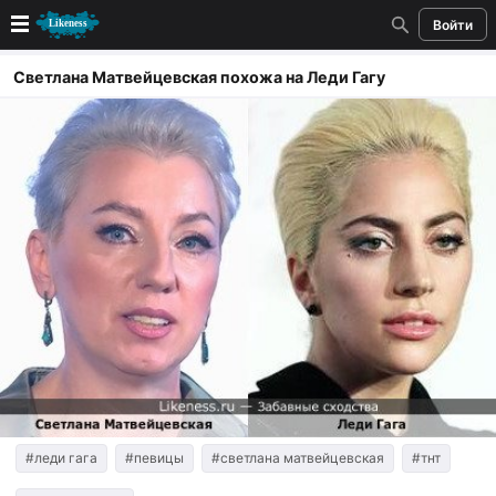
Войти
Новые
Светлана Матвейцевская похожа на Леди Гагу
Лучшие
Голосование
Кандидаты
Случайное сходство 👍
Создать сходство
Для публикации необходима авторизация
Поиск
#леди гага
#певицы
#светлана матвейцевская
#тнт