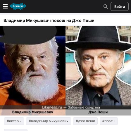
Войти
Новые
Владимир Микушевич похож на Джо Пеши
Лучшие
Голосование
Кандидаты
Случайное сходство 👍
Создать сходство
Для публикации необходима авторизация
Поиск
#актеры
#владимир микушевич
#джо пеши
#поэты