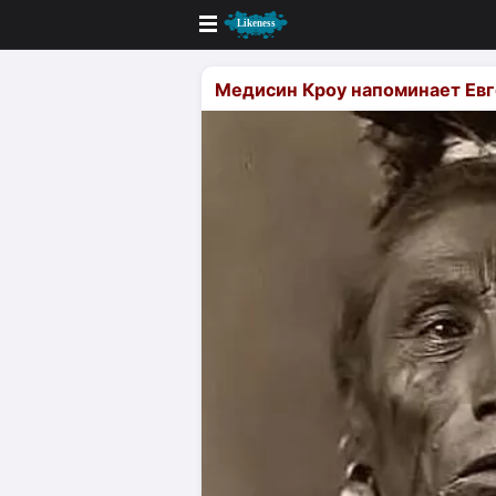
Новые
Медисин Кроу напоминает Евг
Лучшие
Голосование
Кандидаты
Случайное сходство 👍
Создать сходство
Для публикации необходима автор
Поиск