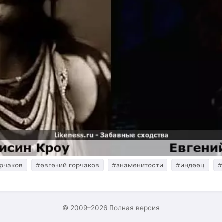
ерчаков
#евгений горчаков
#знаменитости
#индеец
#
© 2009–2026
Полная версия