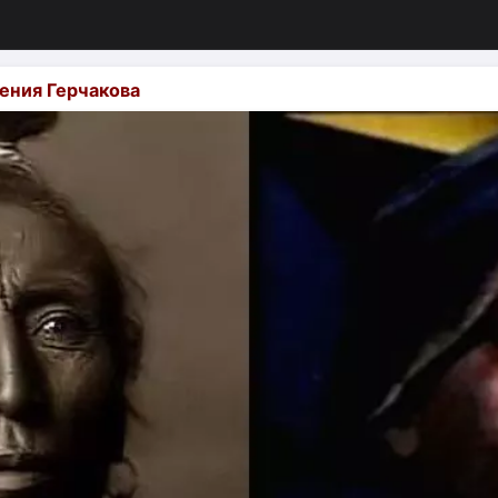
ения Герчакова
изация