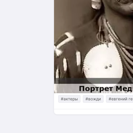
#актеры
#вожди
#евгений г