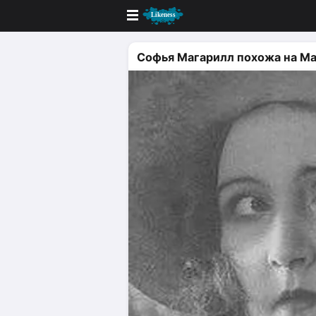
Новые
Софья Магарилл похожа на Ма
Лучшие
Голосование
Кандидаты
Случайное сходство 👍
Создать сходство
Для публикации необходима автор
Поиск