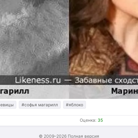
певицы
#софья магарилл
#яблоко
Оценка:
35
© 2009–2026
Полная версия