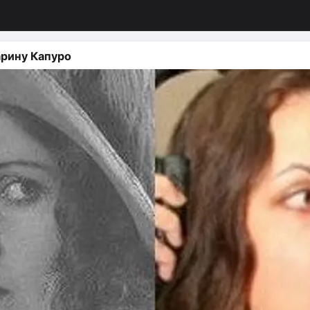
рину Капуро
изация