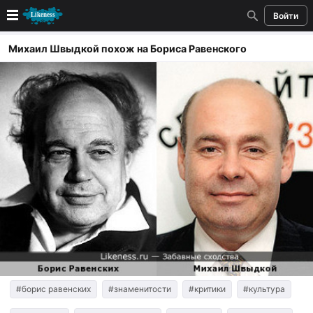
Войти
Новые
Михаил Швыдкой похож на Бориса Равенского
Лучшие
Голосование
Кандидаты
Случайное сходство 👍
Создать сходство
Для публикации необходима авторизация
Поиск
#борис равенских
#знаменитости
#критики
#культура