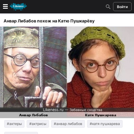
Войти
Новые
Анвар Либабов похож на Катю Пушкарёву
Лучшие
Голосование
Кандидаты
Случайное сходство 👍
Создать сходство
Для публикации необходима авторизация
Поиск
#актеры
#актрисы
#анвар либабов
#катя пушкарева