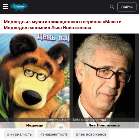
Войти
Новые
Медведь из мультипликационного сериала «Маша и
Медведь» напомнил Льва Новожёнова
Лучшие
Голосование
Кандидаты
Случайное сходство 👍
Создать сходство
Для публикации необходима авторизация
Поиск
#журналисты
#знаменитости
#лев новоженов