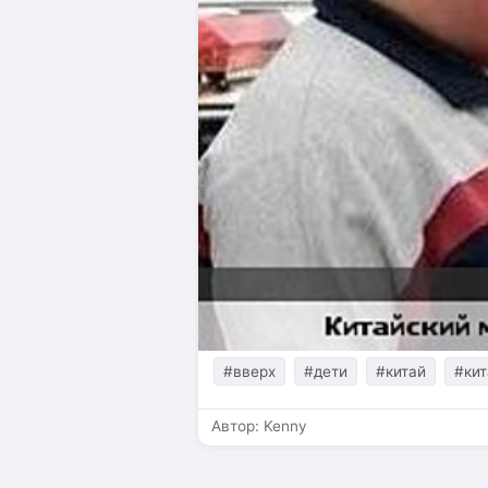
#вверх
#дети
#китай
#кит
Автор:
Kenny