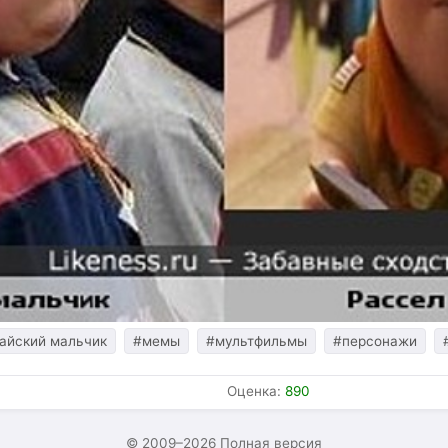
айский мальчик
#мемы
#мультфильмы
#персонажи
Оценка:
890
© 2009–2026
Полная версия