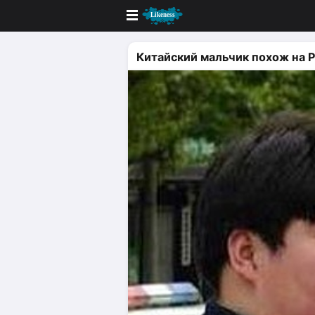
Новые
Китайский мальчик похож на Р
Лучшие
Голосование
Кандидаты
Случайное сходство 👍
Создать сходство
Для публикации необходима автор
Поиск