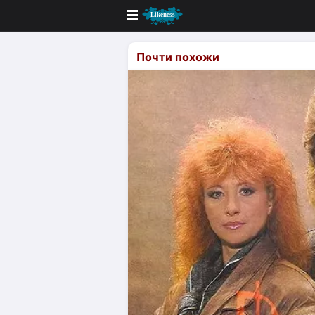
Новые
Почти похожи
Лучшие
Голосование
Кандидаты
Случайное сходство 👍
Создать сходство
Для публикации необходима автор
Поиск