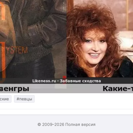
сские
#певцы
© 2009–2026
Полная версия