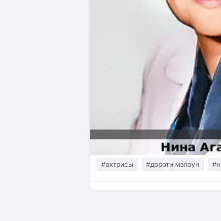
#актрисы
#дороти мэлоун
#н