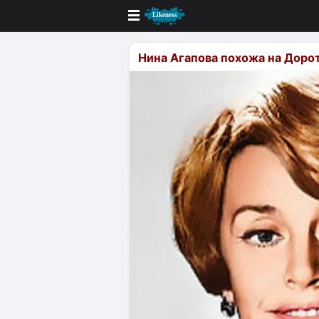
Новые
Нина Агапова похожа на Доро
Лучшие
Голосование
Кандидаты
Случайное сходство 👍
Создать сходство
Для публикации необходима автор
Поиск