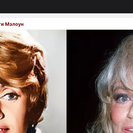
ти Мэлоун
изация