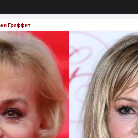
ани Гриффит
изация