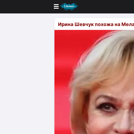
Новые
Ирина Шевчук похожа на Мел
Лучшие
Голосование
Кандидаты
Случайное сходство 👍
Создать сходство
Для публикации необходима автор
Поиск