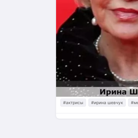
#актрисы
#ирина шевчук
#м