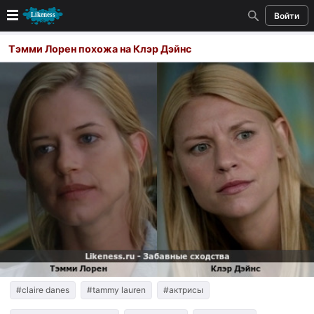
Войти
Новые
Тэмми Лорен похожа на Клэр Дэйнс
Лучшие
Голосование
Кандидаты
Случайное сходство 👍
Создать сходство
Для публикации необходима авторизация
Поиск
#claire danes
#tammy lauren
#актрисы