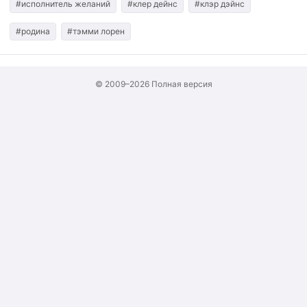
#исполнитель желаний
#клер дейнс
#клэр дэйнс
#родина
#тэмми лорен
© 2009–2026
Полная версия