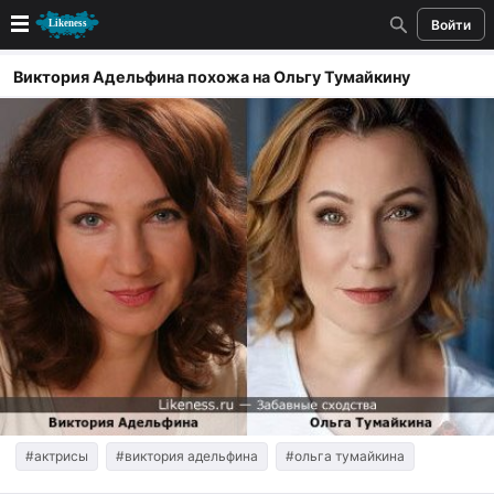
Войти
Новые
Виктория Адельфина похожа на Ольгу Тумайкину
Лучшие
Голосование
Кандидаты
Случайное сходство 👍
Создать сходство
Для публикации необходима авторизация
Поиск
#актрисы
#виктория адельфина
#ольга тумайкина