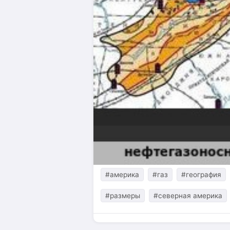
#америка
#газ
#география
#размеры
#северная америка