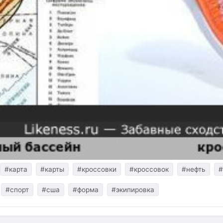
#карта
#карты
#кроссовки
#кроссовок
#нефть
#
#спорт
#сша
#форма
#экипировка