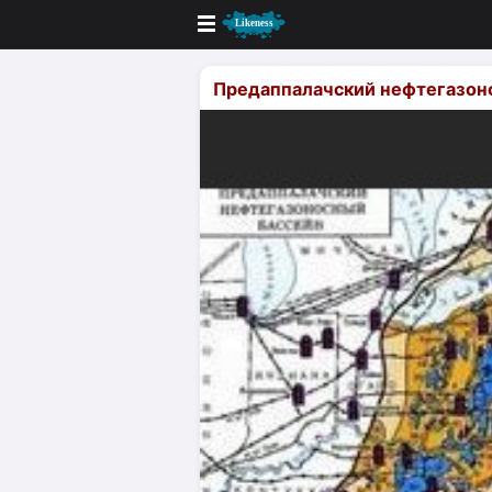
Новые
Предаппалачский нефтегазон
Лучшие
Голосование
Кандидаты
Случайное сходство 👍
Создать сходство
Для публикации необходима автор
Поиск