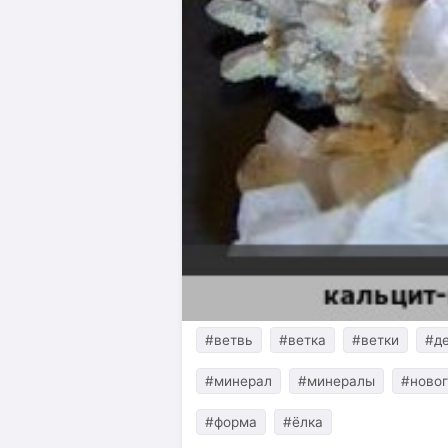
#ветвь
#ветка
#ветки
#д
#минерал
#минералы
#новог
#форма
#ёлка