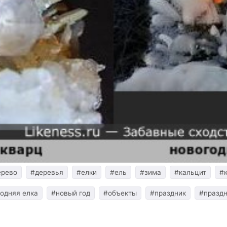
ерево
#деревья
#елки
#ель
#зима
#кальцит
#
одняя елка
#новый год
#объекты
#праздник
#празд