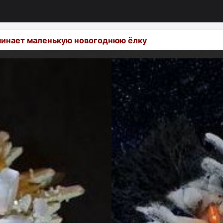
минает маленькую новогоднюю ёлку
изация