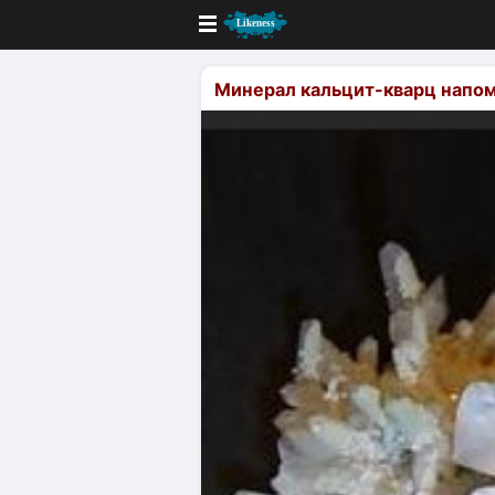
Новые
Минерал кальцит-кварц напо
Лучшие
Голосование
Кандидаты
Случайное сходство 👍
Создать сходство
Для публикации необходима автор
Поиск