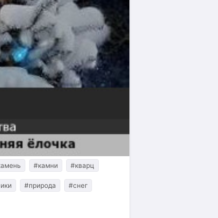
камень
#камни
#кварц
ники
#природа
#снег