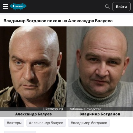
Войти
Новые
Владимир Богданов похож на Александра Балуева
Лучшие
Голосование
Кандидаты
Случайное сходство 👍
Создать сходство
Для публикации необходима авторизация
Поиск
#актеры
#александр балуев
#владимир богданов