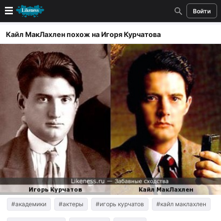
Войти
Новые
Кайл МакЛахлен похож на Игоря Курчатова
Лучшие
Голосование
Кандидаты
Случайное сходство 👍
Создать сходство
Для публикации необходима авторизация
Поиск
#академики
#актеры
#игорь курчатов
#кайл маклахлен