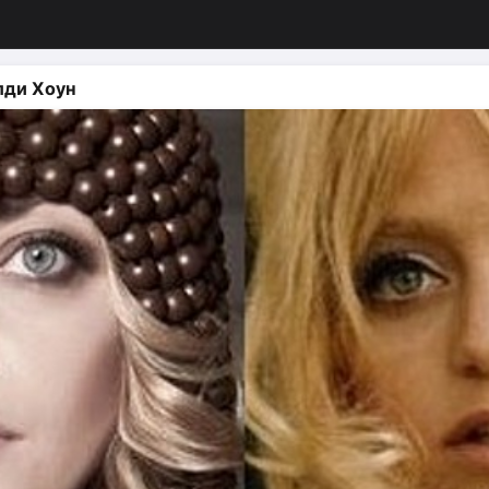
лди Хоун
изация