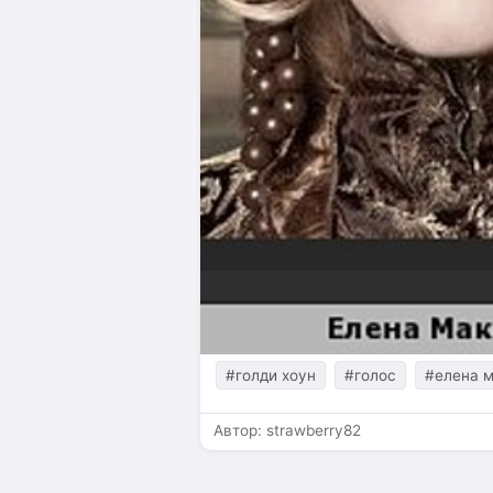
#голди хоун
#голос
#елена 
Автор:
strawberry82