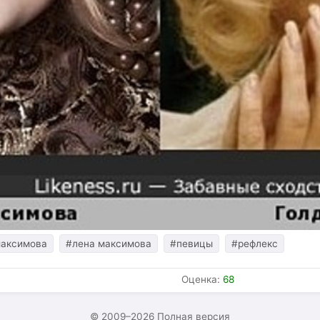
максимова
#лена максимова
#певицы
#рефлекс
Оценка:
68
© 2009–2026
Полная версия