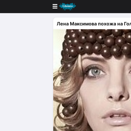
Новые
Лена Максимова похожа на Го
Лучшие
Голосование
Кандидаты
Случайное сходство 👍
Создать сходство
Для публикации необходима автор
Поиск