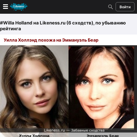
Войти
Новые
#Willa Holland
на Likeness.ru (6 сходств)
, по убыванию
рейтинга
Лучшие
Уилла Холлэнд похожа на Эммануэль Беар
Голосование
Кандидаты
Случайное сходство 👍
Создать сходство
Для публикации необходима авторизация
Поиск