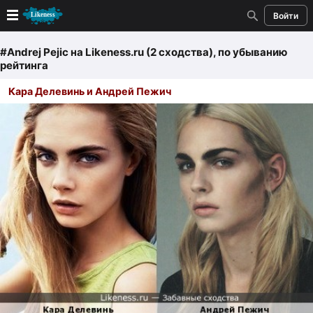
Войти
Новые
#Andrej Pejic
на Likeness.ru (2 сходства)
, по убыванию
рейтинга
Лучшие
Кара Делевинь и Андрей Пежич
Голосование
Кандидаты
Случайное сходство 👍
Создать сходство
Для публикации необходима авторизация
Поиск