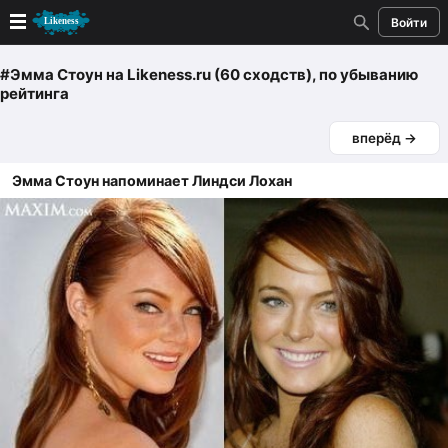
Войти
Новые
#Эмма Стоун
на Likeness.ru (60 сходств)
, по убыванию
рейтинга
Лучшие
вперёд →
Голосование
Эмма Стоун напоминает Линдси Лохан
Кандидаты
Случайное сходство 👍
Создать сходство
Для публикации необходима авторизация
Поиск