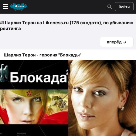
Войти
Новые
#Шарлиз Терон
на Likeness.ru (175 сходств)
, по убыванию
рейтинга
Лучшие
вперёд →
Голосование
Шарлиз Терон - героиня "Блокады"
Кандидаты
Случайное сходство 👍
Создать сходство
Для публикации необходима авторизация
Поиск