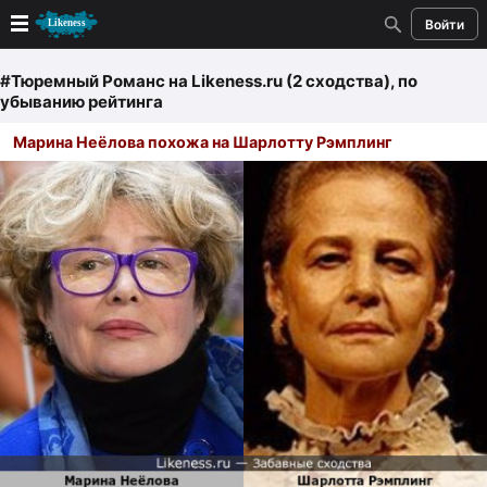
Войти
Новые
#Тюремный Романс
на Likeness.ru (2 сходства)
, по
убыванию рейтинга
Лучшие
Марина Неёлова похожа на Шарлотту Рэмплинг
Голосование
Кандидаты
Случайное сходство 👍
Создать сходство
Для публикации необходима авторизация
Поиск