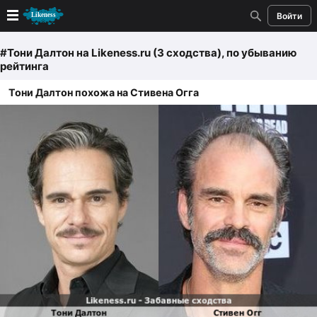
Войти
Новые
#Тони Далтон
на Likeness.ru (3 сходства)
, по убыванию
рейтинга
Лучшие
Тони Далтон похожа на Стивена Огга
Голосование
Кандидаты
Случайное сходство 👍
Создать сходство
Для публикации необходима авторизация
Поиск