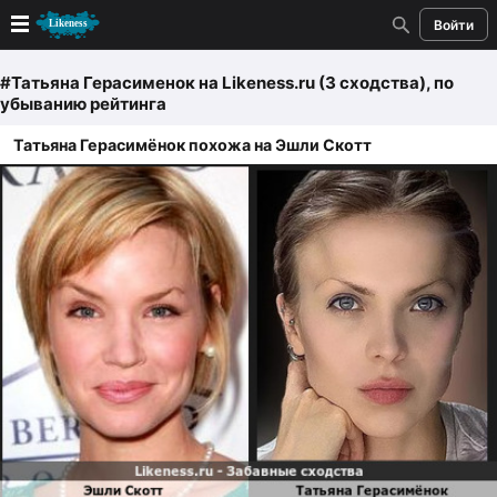
Войти
Новые
#Татьяна Герасименок
на Likeness.ru (3 сходства)
, по
убыванию рейтинга
Лучшие
Татьяна Герасимёнок похожа на Эшли Скотт
Голосование
Кандидаты
Случайное сходство 👍
Создать сходство
Для публикации необходима авторизация
Поиск