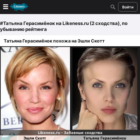
Войти
Новые
#Татьяна Герасимëнок
на Likeness.ru (2 сходства)
, по
убыванию рейтинга
Лучшие
Татьяна Герасимёнок похожа на Эшли Скотт
Голосование
Кандидаты
Случайное сходство 👍
Создать сходство
Для публикации необходима авторизация
Поиск