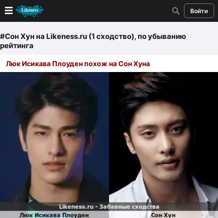
Войти
Новые
#Сон Хун
на Likeness.ru (1 сходство)
, по убыванию
рейтинга
Лучшие
Люк Исикава Плоуден похож на Сон Хуна
Голосование
Кандидаты
Случайное сходство 👍
Создать сходство
Для публикации необходима авторизация
Поиск