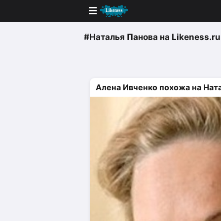
Новые
#Наталья Панова
на Likeness.ru
Лучшие
Голосование
Алена Ивченко похожа на Нат
Кандидаты
Случайное сходство 👍
Создать сходство
Для публикации необходима автор
Поиск