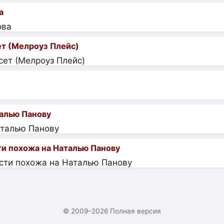
а
ет (Мелроуз Плейс)
алью Панову
ти похожа на Наталью Панову
© 2009–2026
Полная версия