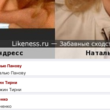
лью Панову
ин Тирни
енко