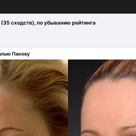
 (35 сходств)
, по убыванию рейтинга
алью Панову
изация