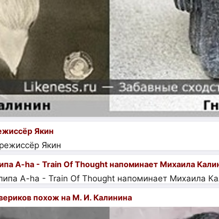
ежиссёр Якин
па A-ha - Train Of Thought напоминает Михаила Кали
ериков похож на М. И. Калинина