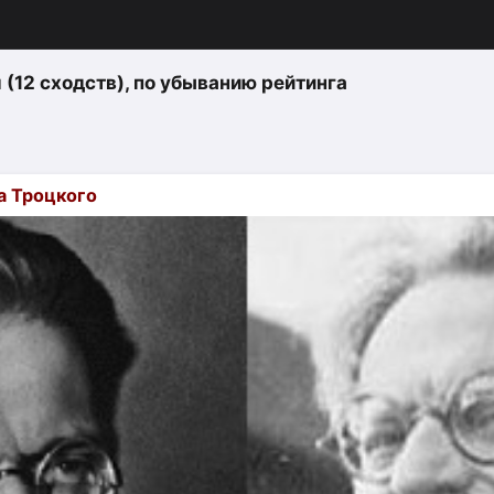
u (12 сходств)
, по убыванию рейтинга
а Троцкого
изация