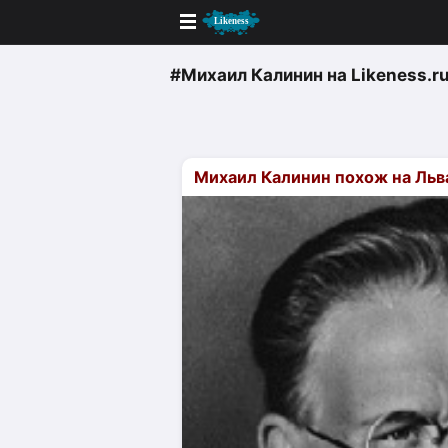
Новые
#Михаил Калинин
на Likeness.r
Лучшие
Голосование
Михаил Калинин похож на Льв
Кандидаты
Случайное сходство 👍
Создать сходство
Для публикации необходима автор
Поиск