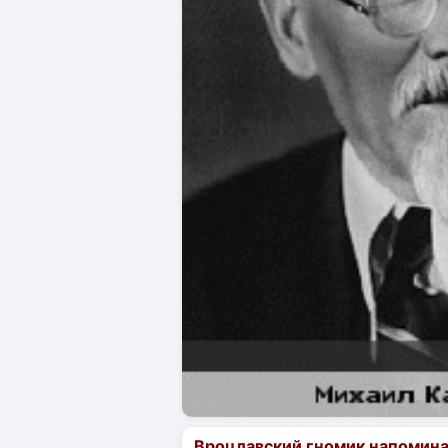
Вроцлавский гномик напомин