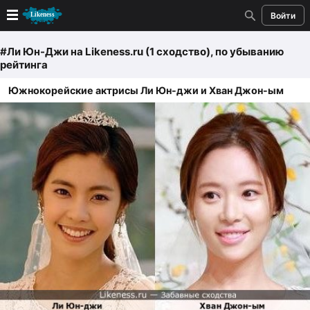
Войти
Новые
#Ли Юн-Джи
на Likeness.ru (1 сходство)
, по убыванию
рейтинга
Лучшие
Южнокорейские актрисы Ли Юн-джи и Хван Джон-ым
Голосование
Кандидаты
Случайное сходство 👍
Создать сходство
Для публикации необходима авторизация
Поиск