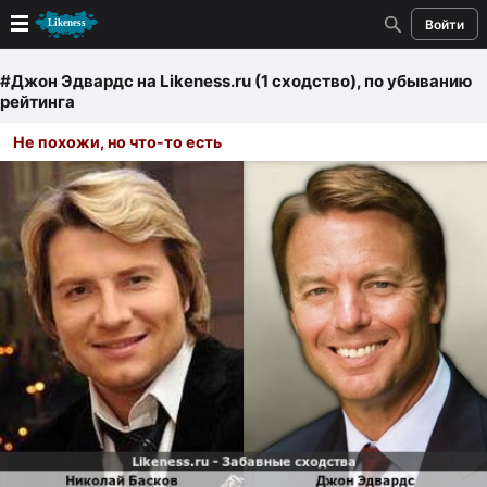
Войти
Новые
#Джон Эдвардс
на Likeness.ru (1 сходство)
, по убыванию
рейтинга
Лучшие
Не похожи, но что-то есть
Голосование
Кандидаты
Случайное сходство 👍
Создать сходство
Для публикации необходима авторизация
Поиск