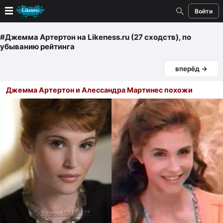
Войти
Новые
#Джемма Артертон
на Likeness.ru (27 сходств)
, по
убыванию рейтинга
Лучшие
вперёд →
Голосование
Джемма Артертон и Алессандра Мартинес похожи
Кандидаты
Случайное сходство 👍
Создать сходство
Для публикации необходима авторизация
Поиск