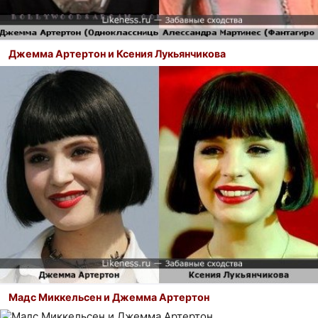
Джемма Артертон и Ксения Лукьянчикова
Мадс Миккельсен и Джемма Артертон