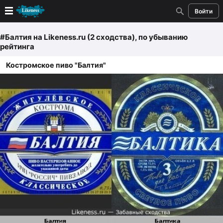
Войти
Новые
#Балтия
на Likeness.ru (2 сходства)
, по убыванию
рейтинга
Лучшие
Костромское пиво "Балтия"
Голосование
Кандидаты
Случайное сходство 👍
Создать сходство
Для публикации необходима авторизация
Поиск