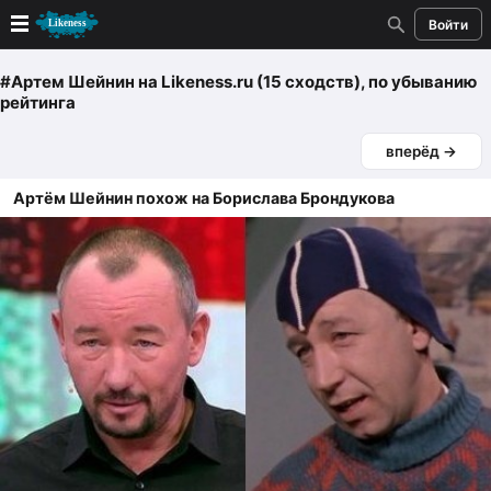
Войти
Новые
#Артем Шейнин
на Likeness.ru (15 сходств)
, по убыванию
рейтинга
Лучшие
вперёд →
Голосование
Артём Шейнин похож на Борислава Брондукова
Кандидаты
Случайное сходство 👍
Создать сходство
Для публикации необходима авторизация
Поиск