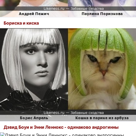
Бориска и киска
Дэвид Боуи и Энни Леннокс - одинаково андрогинны