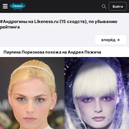
Войти
Новые
#Андрогины
на Likeness.ru (15 сходств)
, по убыванию
рейтинга
Лучшие
вперёд →
Голосование
Паулина Поризкова похожа на Андрея Пежича
Кандидаты
Случайное сходство 👍
Создать сходство
Для публикации необходима авторизация
Поиск