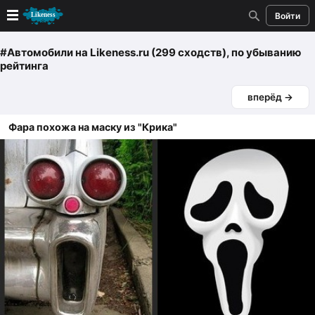
Войти
Новые
#Автомобили
на Likeness.ru (299 сходств)
, по убыванию
рейтинга
Лучшие
вперёд →
Голосование
Фара похожа на маску из "Крика"
Кандидаты
Случайное сходство 👍
Создать сходство
Для публикации необходима авторизация
Поиск