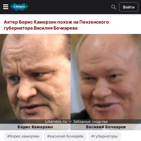
Войти
Новые
Актер Борис Каморзин похож на Пензенского
губернатора Василия Бочкарева
Лучшие
Голосование
Кандидаты
Случайное сходство 👍
Создать сходство
Для публикации необходима авторизация
Поиск
#борис каморзин
#василий бочкарёв
#губернаторы